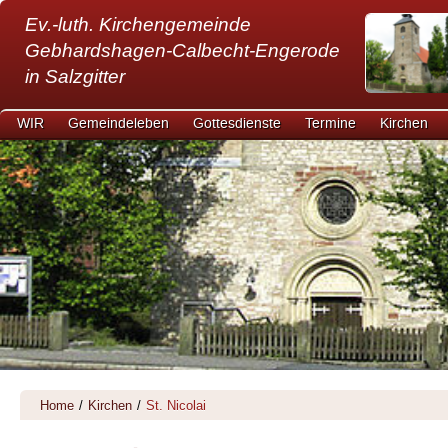
Ev.-luth. Kirchengemeinde
Gebhardshagen-Calbecht-Engerode
in Salzgitter
WIR
Gemeindeleben
Gottesdienste
Termine
Kirchen
Home
/
Kirchen
/
St. Nicolai