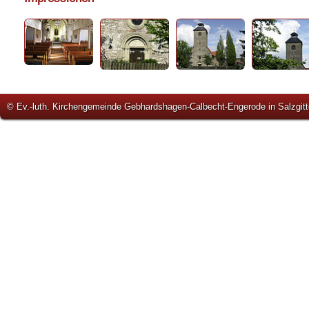
© Ev.-luth. Kirchengemeinde Gebhardshagen-Calbecht-Engerode in Salzgitt