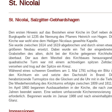
St. Nicolai
St. Nicolai, Salzgitter-Gebhardshagen
Den ersten Hinweis auf das Bestehen einer Kirche im Dorf neben d
Burgkapelle ist 1235 die Nennung des Pfarrers Heinrich von Hagen. D
Kirche war wohl eine dem Heiligen Nicolaus geweihte Kapelle.
Sie wurde zwischen 1614 und 1619 abgebrochen und durch einen etw
größeren Neubau ersetzt. Dabei wurde ein Teil der eingeebnet
Grabstellen des alten, dicht bei der Kirche gelegenen Kirchhof
überbaut. Der aus dem Westteil des Kirchbaues herausragend
quadratische Turm war mit einem achtseitigen spitzen Zeltda
versehen und trug auf der Spitze ein Kreuz.
Während eines schweren Gewitters am 1. Mai 1791 schlug ein Blitz 
den Kirchturm ein und setzte den Dachstuhl in Brand. Di
herabstürzende Turmspitze riss die Glocken und die Uhr mit in die Tief
Die Wiederherstellung des Kirchturms erfolgte zwischen 1809 und 1811
Im April 1860 begannen Ausbauarbeiten in der Kirche, die nach zw
Jahren beendet waren. Eine weitere umfassende Kirchenrenovierung 
erforderlich. Begonnen wurde im Januar 1988 und nach eineinhalbjähr
Glanz.
Impressionen